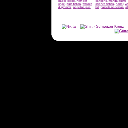
babel
,
kill bill
,
herr der
cartoons
,
manga/anime
ringe
,
pulp fiction
,
wallace
science fiction
,
horror
,
wr
& grommit
,
angelina jolie
bill
,
pamela anderson
,
a