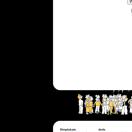
>
filmplakate
dvds