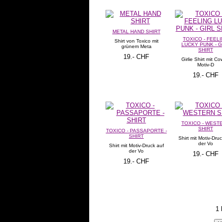
METAL HAND SHIRT
TOXICO - FEEL
Shirt von Toxico mit
LUCKY PUNK - G
grünem Meta
SHIRT
19.- CHF
Girlie Shirt mit Cow
Motiv-D
19.- CHF
TOXICO - WEST
SHIRT
TOXICO - PASSAPORTE -
SHIRT
Shirt mit Motiv-Dru
der Vo
Shirt mit Motiv-Druck auf
der Vo
19.- CHF
19.- CHF
1 