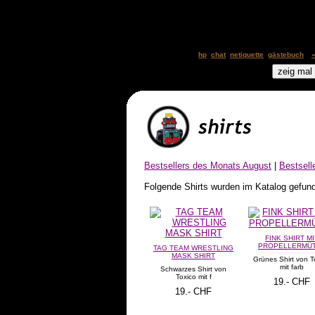
hp
chat
netiquette
gästebuch
Bestsellers des Monats August
|
Bestsell
Folgende Shirts wurden im Katalog gefun
FINK SHIRT MI
PROPELLERMÜ
TAG TEAM WRESTLING
MASK SHIRT
Grünes Shirt von T
mit farb
Schwarzes Shirt von
Toxico mit f
19.- CHF
19.- CHF