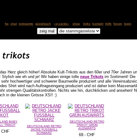
hp
chat
netiquette
gästebuch
»e-cards«
shop
links
kontakt
hilfe
forum
login
das Herz gleich höher! Absolute Kult-Trikots aus den 60er und 70er Jahren u
! Stylish wie eh und je! Wir haben einige tolle
neue Trikots
im Sortiment! Die 
 sehr hochwertiger und schwerer Baumwolle produziert und alle Vereinsabzei
edes Shirt wird nach Auftragseingang produziert und ist daher kein Massenarti
sehr strengen Qualitätskontrollen. Nichts wie hin, durchklicken und ansehen! 
uch in der kleinen Grösse XS!! :)
LAND BABY
DEUTSCHLAND RETRO
LL TRIKOT
TRIKOT GRÜN
DEUTSCHLAND RETRO
AUSWÄRTS
JACKE FUSSBALL
- CHF
SCHWARZ
69.- CHF