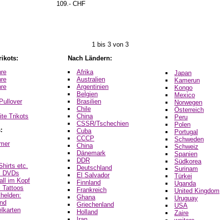
109.- CHF
1 bis 3 von 3
rikots:
Nach Ländern:
hre
Afrika
Japan
hre
Australien
Kamerun
hre
Argentinien
Kongo
Belgien
Mexico
Pullover
Brasilien
Norwegen
Chile
Österreich
te Trikots
China
Peru
CSSR/Tschechien
Polen
:
Cuba
Portugal
CCCP
Schweden
mer
China
Schweiz
Dänemark
Spanien
DDR
Südkorea
hirts etc.
Deutschland
Surinam
l DVDs
El Salvador
Türkei
all im Kopf
Finnland
Uganda
 Tattoos
Frankreich
United Kingdom
lhelden:
Ghana
Uruguay
nd
Griechenland
USA
karten
Holland
Zaire
Iran