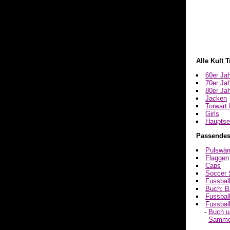
Alle Kult T
60er Ja
70er Ja
80er Ja
Jacken
Torwart 
Girls
Hauptsei
Passendes
Pulswär
Flaggen
Caps
Soccer S
Fussbal
Buch: B
Fussball
Fussbal
-
Buch u
-
Sammel