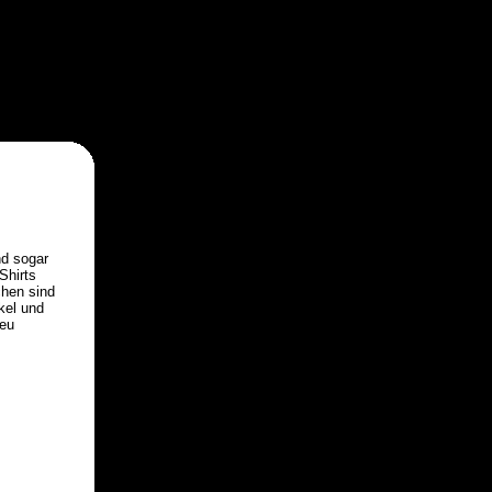
nd sogar
Shirts
chen sind
kel und
Neu