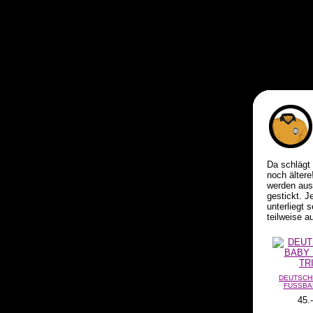
Da schlägt 
noch ältere
werden aus
gestickt. J
unterliegt 
teilweise a
DEUTSCH
FUSSBA
45.