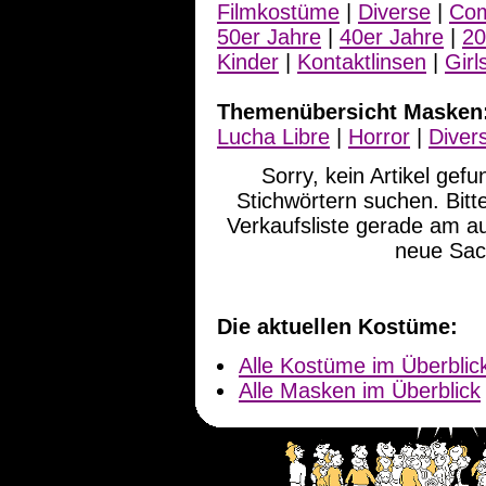
Filmkostüme
|
Diverse
|
Com
50er Jahre
|
40er Jahre
|
20
Kinder
|
Kontaktlinsen
|
Girl
Themenübersicht Masken
Lucha Libre
|
Horror
|
Diver
Sorry, kein Artikel gef
Stichwörtern suchen. Bit
Verkaufsliste gerade am a
neue Sac
Die aktuellen Kostüme:
Alle Kostüme im Überblic
Alle Masken im Überblick