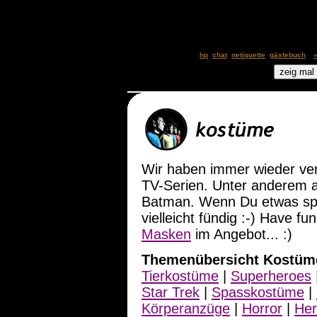
hp
chat
netiquette
gästebuch
Wir haben immer wieder ve
TV-Serien. Unter anderem a
Batman. Wenn Du etwas spez
vielleicht
fündig :-)
Have fun
Masken
im Angebot... :)
Themenübersicht Kostüm
Tierkostüme
|
Superheroes
Star Trek
|
Spasskostüme
|
Körperanzüge
|
Horror
|
Her