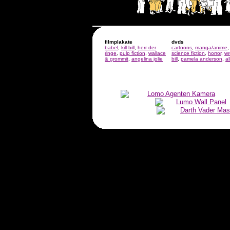
>
filmplakate
dvds
babel
,
kill bill
,
herr der
cartoons
,
manga/anime
ringe
,
pulp fiction
,
wallace
science fiction
,
horror
,
wr
& grommit
,
angelina jolie
bill
,
pamela anderson
,
a