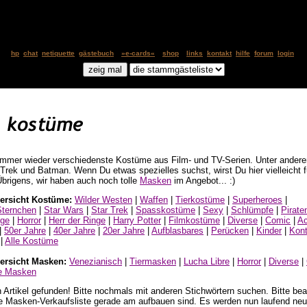
hp
chat
netiquette
gästebuch
»e-cards«
shop
links
kontakt
hilfe
forum
login
immer wieder verschiedenste Kostüme aus Film- und TV-Serien. Unter ander
Trek und Batman. Wenn Du etwas spezielles suchst, wirst Du hier vielleicht
brigens, wir haben auch noch tolle
Masken
im Angebot... :)
rsicht Kostüme:
Wilder Westen
|
Waffen
|
Tierkostüme
|
Superheroes
|
Sternchen
|
Star Wars
|
Star Trek
|
Spasskostüme
|
Sexy
|
Schlümpfe
|
Pirate
üge
|
Horror
|
Herr der Ringe
|
Harry Potter
|
Filmkostüme
|
Diverse
|
Comic
|
Ac
|
50er Jahre
|
40er Jahre
|
20er Jahre
|
Aufblasbares
|
Perücken
|
Kinder
|
Kont
|
Alle Kostüme
rsicht Masken:
Venezianisch
|
Tiermasken
|
Lucha Libre
|
Horror
|
Diverse
|
le Masken
n Artikel gefunden! Bitte nochmals mit anderen Stichwörtern suchen. Bitte be
re Masken-Verkaufsliste gerade am aufbauen sind. Es werden nun laufend ne