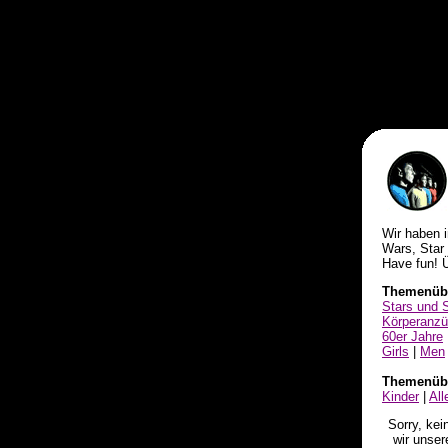
Wir haben 
Wars, Star 
Have fun!
Ü
Themenübe
Stars und 
Körperanz
60er Jahre
Girls
|
Men
Themenübe
Kinder
|
Al
Sorry, kei
wir unse