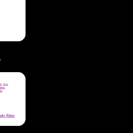
el
,
tv's
,
stro
,
er
,