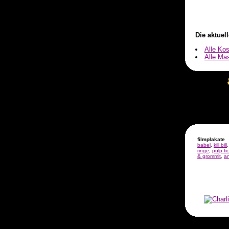
Die aktuel
Alle Ko
Alle Ma
>
filmplakate
babel
,
kill bill
ringe
,
pulp fi
& grommit
,
an