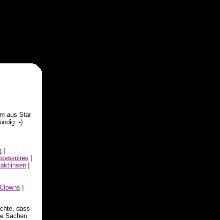
em aus Star
fündig :-)
n
|
cessoires
|
aktlinsen
|
Clowns
|
achte, dass
ue Sachen