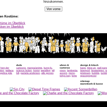
hinzukommen.
len Kostüme:
stüme im Überblick
sken im Überblick
dvds
uhren
&
design & kitsch
,
herr der
cartoons
,
manga/anime
,
kung-fu
,
cameras
bags
,
blow up
,
wall pan
ction
,
wallace
science fiction
,
horror
,
wrestling
,
kill
nixon
,
lambretta
,
laserpod
,
lavalampen:
a
gelina jolie
bill
,
pamela anderson
,
alle genres
axcent
,
mono
,
jetstream
.
bubble
,
tumbl
tokyo bay
,
lomo
spaceprojector
sitemap
warenkorb
&
kasse